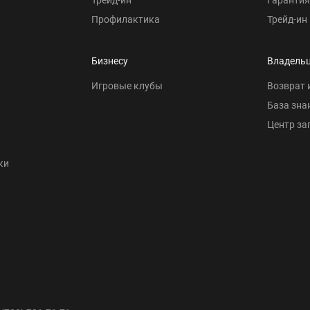
Профилактика
Трейд-ин
Бизнесу
Владель
Игровые клубы
Возврат 
База зна
Центр за
ки