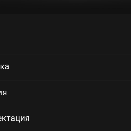
ка
ия
ектация