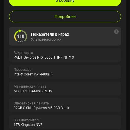
В корзину
Подробнее
Показатели в играх
110
Ультра-настройки
FPS
Видеокарта
PALIT GeForce RTX 5060 Ti INFINITY 3
Процессор
Intel® Core™ i5-14400(F)
Материнская плата
MSI B760 GAMING PLUS
Оперативная память
32GB G.Skill RipJaws M5 RGB Black
SSD накопитель
1TB Kingston NV3