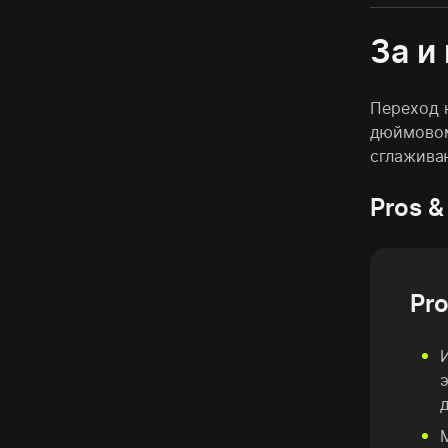
За и
Переход 
дюймовом
сглажива
Pros &
Pr