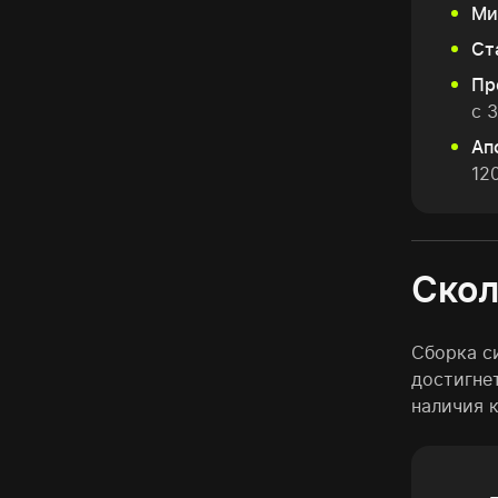
Ми
Ст
Пр
с 
Ап
12
Скол
Сборка с
достигне
наличия 