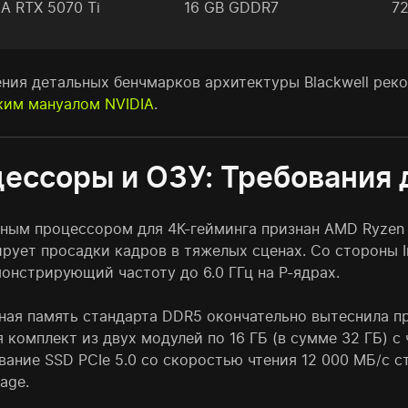
IA RTX 5070 Ti
16 GB GDDR7
72
ения детальных бенчмарков архитектуры Blackwell ре
ким мануалом NVIDIA
.
ессоры и ОЗУ: Требования 
ным процессором для 4К-гейминга признан AMD Ryzen 
рует просадки кадров в тяжелых сценах. Со стороны In
монстрирующий частоту до 6.0 ГГц на P-ядрах.
ная память стандарта DDR5 окончательно вытеснила п
 комплект из двух модулей по 16 ГБ (в сумме 32 ГБ) с
вание SSD PCIe 5.0 со скоростью чтения 12 000 МБ/с 
rage.