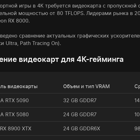
ортной игры в 4К требуется видеокарта с пропускной 
ельной мощностью от 80 TFLOPS. Лидерами рынка в 20
on RX 8000.
едено сравнение актуальных графических ускорителей 
 Ultra, Path Tracing On).
ение видеокарт для 4К-гейминга
ль видеокарты
Объем и тип VRAM
Ср
IA RTX 5090
32 GB GDDR7
14
IA RTX 5080
24 GB GDDR7
10
RX 8900 XTX
24 GB GDDR6X
98