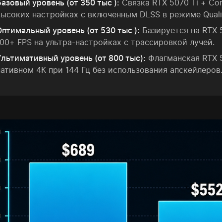
Базовый уровень (от 350 тыс ):
Связка RTX 5070 Ti + Cor
высоких настройках с включенным DLSS в режиме Quali
Оптимальный уровень (от 530 тыс ):
Базируется на RTX 
100+ FPS на ультра-настройках с трассировкой лучей.
Ультимативный уровень (от 800 тыс):
Флагманская RTX 5
нативном 4К при 144 Гц без использования апскейлеров