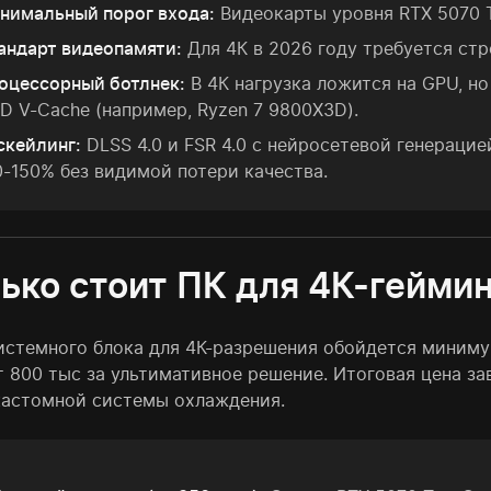
нимальный порог входа:
Видеокарты уровня RTX 5070 Ti
андарт видеопамяти:
Для 4К в 2026 году требуется стр
оцессорный ботлнек:
В 4К нагрузка ложится на GPU, н
3D V-Cache (например, Ryzen 7 9800X3D).
скейлинг:
DLSS 4.0 и FSR 4.0 с нейросетевой генераци
0-150% без видимой потери качества.
ько стоит ПК для 4К-геймин
истемного блока для 4К-разрешения обойдется миниму
т 800 тыс за ультимативное решение. Итоговая цена з
кастомной системы охлаждения.