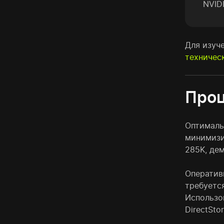
NVID
Для изуч
техничес
Проц
Оптималь
минимизи
285K, де
Оператив
требуется
Использо
DirectSto