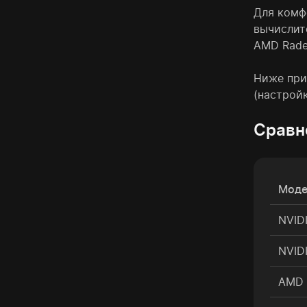
Для комф
вычислит
AMD Rade
Ниже прив
(настройки
Сравн
Моде
NVID
NVID
AMD 