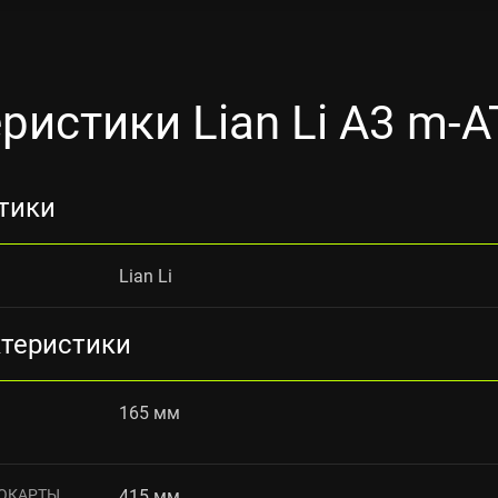
ристики Lian Li A3 m-A
тики
Lian Li
ктеристики
165 мм
ОКАРТЫ
415 мм