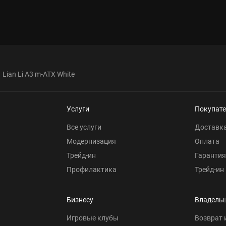
Lian Li A3 m-ATX White
Услуги
Покупат
Все услуги
Доставк
Модернизация
Оплата
Трейд-ин
Гарантия
Профилактика
Трейд-ин
Бизнесу
Владель
Игровые клубы
Возврат 