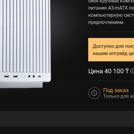
себя крупные комп
питания A3-mATX п
компьютерную сист
предпочтениям.
Доступно для пок
нашем апгрейд це
Цена
40 100
₸
Под заказ
Только для а