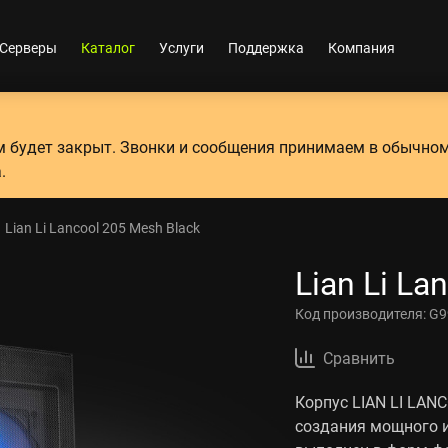
Серверы
Каталог
Услуги
Поддержка
Компания
ум будет закрыт. Звонки и сообщения принимаем в обычно
.
Lian Li Lancool 205 Mesh Black
Lian Li La
Код производителя:
G9
Сравнить
Корпус LIAN LI LAN
создания мощного и