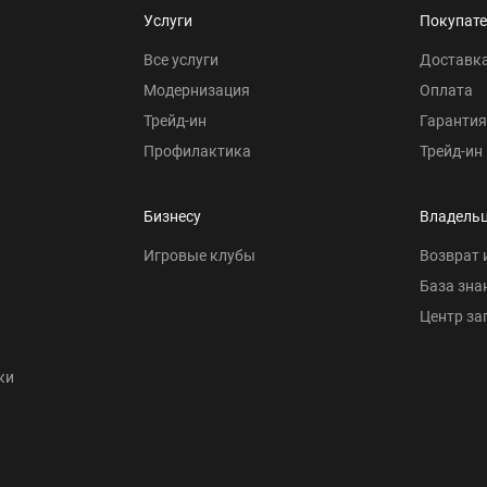
Услуги
Покупат
Все услуги
Доставк
Модернизация
Оплата
Трейд-ин
Гарантия
Профилактика
Трейд-ин
Бизнесу
Владель
Игровые клубы
Возврат 
База зна
Центр за
ки