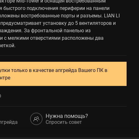
акторе Mid-Tower и оснащен востребованным
я быстрого подключения периферии на панели
ложены востребованные порты и разъемы. LIAN LI
предусматривает установку до 5 вентиляторов и
лаждения. За фронтальной панелью из
ки с мелкими отверстиями расположены два
веткой.
упки только в качестве апгрейда Вашего ПК в
нтре
Нужна помощь?
пгрейда
Спросить совет