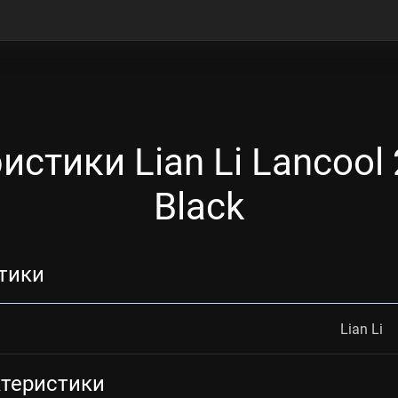
истики Lian Li Lancool
Black
тики
Lian Li
ктеристики