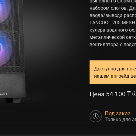
выполнен в форм-ф
набором слотов. Дл
ввода/вывода распо
LANCOOL 205 MESH 
кулера водяного ох
металлической сет
вентилятора с подс
Доступно для пок
нашем апгрейд це
Цена
54 100
₸
Под заказ
Только для а