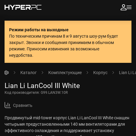
Режим работы на выходные
По техническим причинам 8 и 9 августа шоу-рум будет
закрыт. Звонки и сообщения принимаем в обычном
режиме.
Приносим извинения за возможные
неудобства.
Каталог
Комплектующие
Корпус
Lian Li L
Lian Li LanCool III White
Код производителя:
G99.LAN3W.10R
Сравнить
Продвинутый mid-tower корпус Lian Li LanCool III White снащен
четырьмя предустановленными 140 мм вентиляторами для
эффективного охлаждения и поддерживает установку