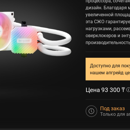
процессора, сочета
дизайн. Благодаря
увеличенной площа
эта СЖО гарантиру
нагрузками, рассеи
оверклокеров и энт
производительность
Доступно для пок
нашем апгрейд це
Цена
93 300
₸
Под заказ
Только для а