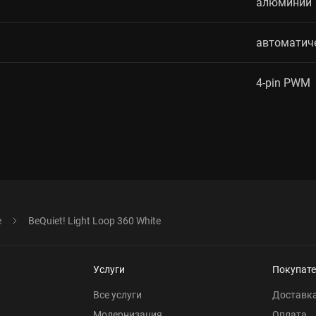
алюминий
автоматич
4-pin PWM
е
BeQuiet! Light Loop 360 White
Услуги
Покупат
Все услуги
Доставк
Модернизация
Оплата