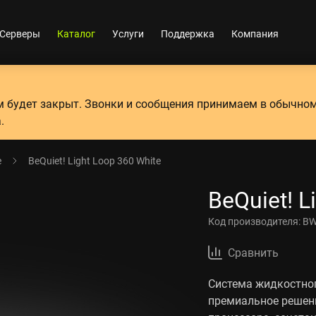
Серверы
Каталог
Услуги
Поддержка
Компания
ум будет закрыт. Звонки и сообщения принимаем в обычно
.
е
BeQuiet! Light Loop 360 White
BeQuiet! L
Код производителя:
BW
Сравнить
Система жидкостног
премиальное решен