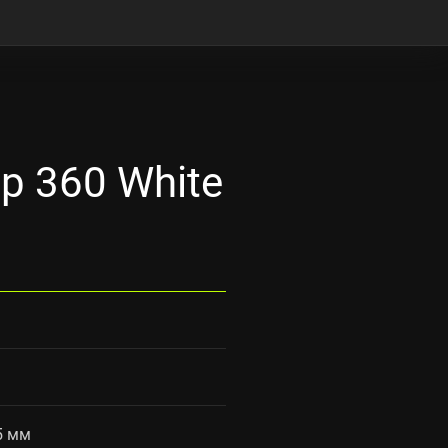
p 360 White
5 мм