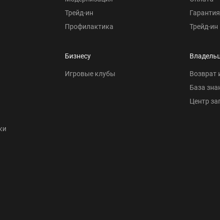
Трейд-ин
Гарантия
Профилактика
Трейд-ин
Бизнесу
Владель
Игровые клубы
Возврат 
База зна
Центр за
ки