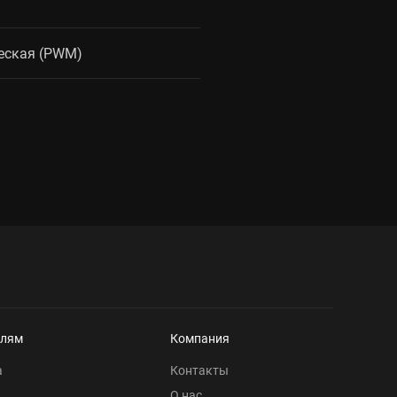
еская (PWM)
елям
Компания
а
Контакты
О нас