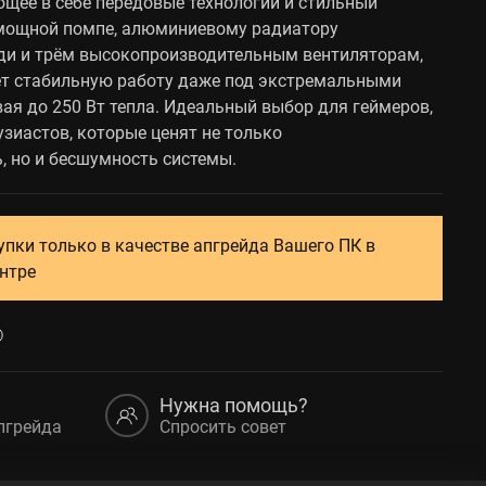
ющее в себе передовые технологии и стильный
 мощной помпе, алюминиевому радиатору
ди и трём высокопроизводительным вентиляторам,
ет стабильную работу даже под экстремальными
вая до 250 Вт тепла. Идеальный выбор для геймеров,
узиастов, которые ценят не только
, но и бесшумность системы.
упки только в качестве апгрейда Вашего ПК в
нтре
Нужна помощь?
пгрейда
Спросить совет