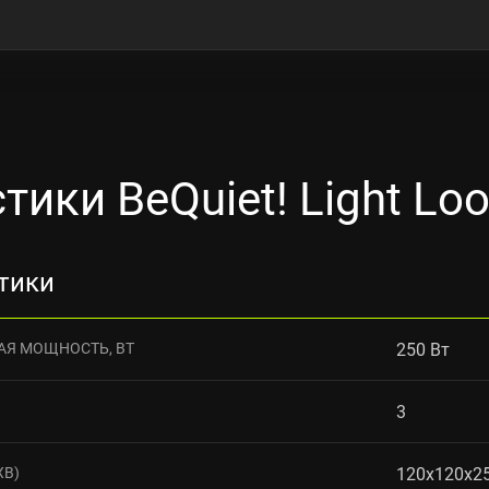
тики BeQuiet! Light Loo
тики
Я МОЩНОСТЬ, ВТ
250 Вт
3
XВ)
120x120x2