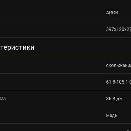
ARGB
397x120x2
ктеристики
скольжени
61.8-105.1
УМА
36.8 дБ
медь