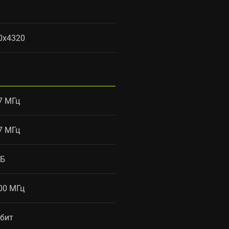
0x4320
7 МГц
7 МГц
ГБ
00 МГц
 бит