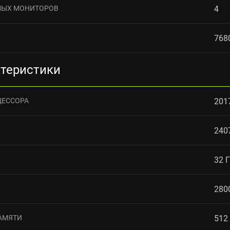
МЫХ МОНИТОРОВ
4
768
ктеристики
ЦЕССОРА
201
240
32 
280
АМЯТИ
512