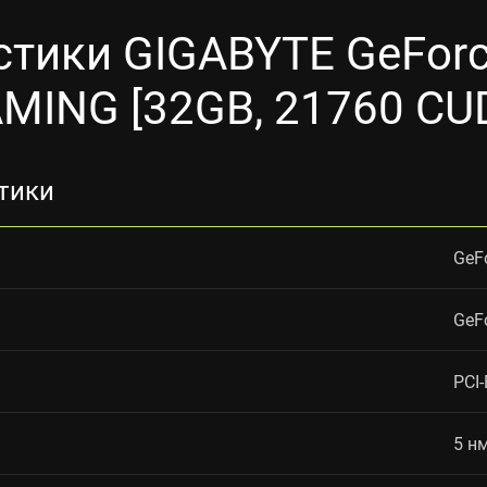
стики GIGABYTE GeForc
MING [32GB, 21760 CU
тики
GeF
GeF
PCI-
5 н