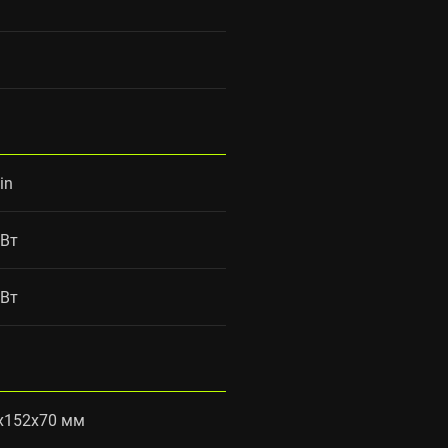
in
 Вт
 Вт
x152x70 мм