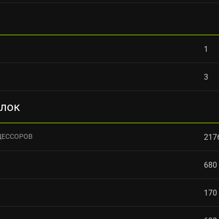
1
3
блок
ЦЕССОРОВ
217
680
170