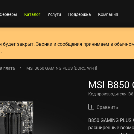
Серверы
Каталог
Услуги
Поддержка
Компания
ум будет закрыт. Звонки и сообщения принимаем в обычно
.
я плата
MSI B850 GAMING PLUS [DDR5, Wi-Fi]
MSI B850 
Код производителя:
B8
Сравнить
B850 GAMING PLUS W
расширенные возмо