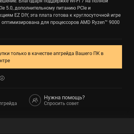
решение. Благодаря поддержке Wi-Fi 7 на полной
CIe 5.0, дополнительному питанию PCIe и
иям EZ DIY, эта плата готова к круглосуточной игре
и оптимизирована для процессоров AMD Ryzen™ 9000
упки только в качестве апгрейда Вашего ПК в
нтре
Нужна помощь?
пгрейда
Спросить совет