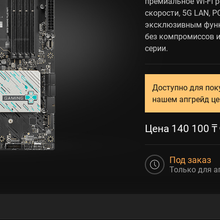
премиальное Wi-Fi 
скорости, 5G LAN, P
эксклюзивным функц
без компромиссов 
серии.
Доступно для пок
нашем апгрейд це
Цена
140 100
₸
Под заказ
Только для а