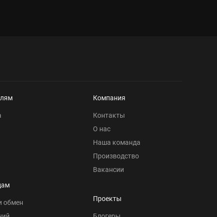
елям
Компания
а
Контакты
О нас
Наша команда
Производство
Вакансии
цам
Проекты
и обмен
ний
Блогеры