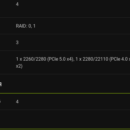
4
RAID: 0, 1
3
1 x 2260/2280 (PCIe 5.0 x4), 1 x 2280/22110 (PCIe 4.0 
x2)
я
6
4