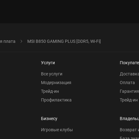
я плата
MSI B850 GAMING PLUS [DDR5, Wi-Fi]
Услуги
Покупат
Все услуги
Доставк
Модернизация
Оплата
Трейд-ин
Гарантия
Профилактика
Трейд-ин
Бизнесу
Владель
Игровые клубы
Возврат 
База зна