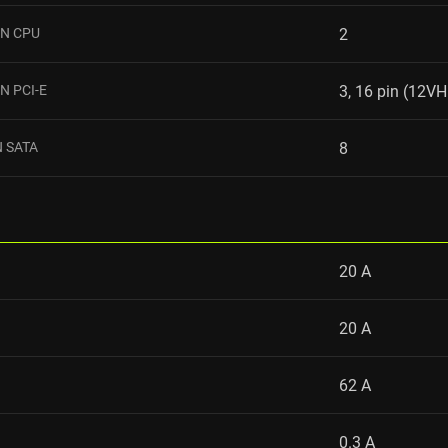
N CPU
2
 PCI-E
3, 16 pin (12
 SATA
8
20 А
20 А
62 А
0.3 А