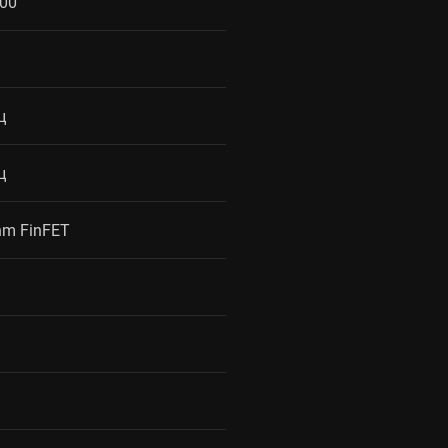
00
ц
ц
m FinFET