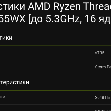
тики AMD Ryzen Threa
55WX [до 5.3GHz, 16 яд
тики
sTR5
Storm P
ктеристики
ЯТИ
2048 ГБ