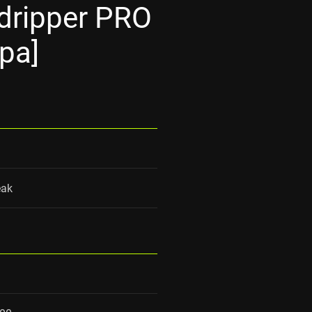
dripper PRO
ра]
eak