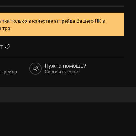
упки только в качестве апгрейда Вашего ПК в
нтре
₸
Нужна помощь?
пгрейда
Спросить совет