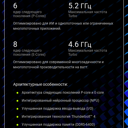
6
5.2
ГГц
ядер следующего
Максимальная частота
поколения (P-Cores)
Turbo
Оптимизировано для ИИ и однопоточных или ограниченных
многопоточных приложений.
8
4.6
ГГц
ядер следующего
Максимальная частота
поколения (E-Cores)
Turbo
Оптимизировано для современной многозадачности и
многопоточной производительности на ватт.
Архитектурные особенности:
Архитектура следующих поколений P-core и E-core
Интегрированный нейронный процессор (NPU)
Улучшенная поддержка ввода-вывода (I/O)
Интегрированная технология Thunderbolt™ 4
Улучшенная поддержка памяти (DDR5-6400)