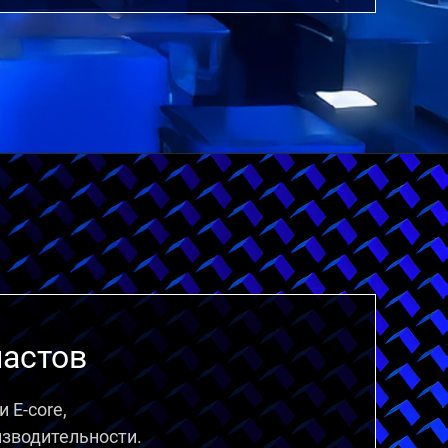
иастов
 E-core,
зводительности.