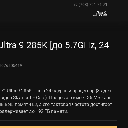
+7 (708) 721-71-71
 Ultra 9 285K [до 5.7GHz, 24
8076806419
re™ Ultra 9 285K — это 24-ядерный процессор (8 ядер
16 ядер Skymont E-Core). Процессор имеет 36 МБ кэш-
Б кэш-памяти L2, а его тактовая частота достигает
поддерживает до 192 ГБ памяти.