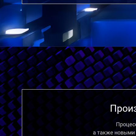
Произ
Процесс
а также новыми