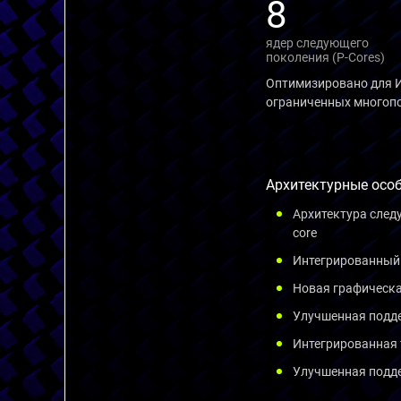
8
ядер следующего
поколения (P-Cores)
Оптимизировано для И
ограниченных многоп
Архитектурные особ
Архитектура следу
core
Интегрированный 
Новая графическа
Улучшенная подде
Интегрированная 
Улучшенная подд