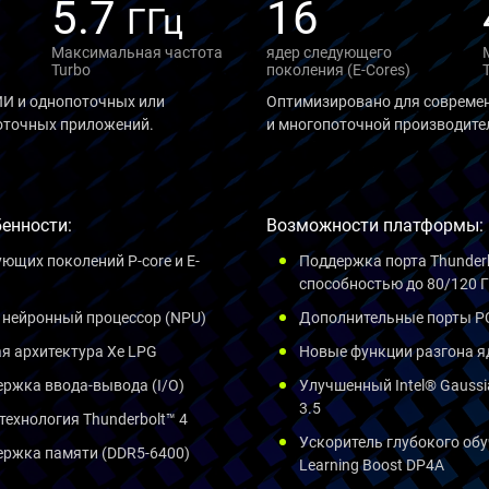
5.7
16
ГГц
Максимальная частота
ядер следующего
Turbo
поколения (E-Cores)
И и однопоточных или
Оптимизировано для совреме
оточных приложений.
и многопоточной производител
енности:
Возможности платформы:
ющих поколений P-core и E-
Поддержка порта Thunderb
способностью до 80/120 Г
нейронный процессор (NPU)
Дополнительные порты PC
я архитектура Xe LPG
Новые функции разгона я
ржка ввода-вывода (I/O)
Улучшенный Intel® Gaussia
3.5
технология Thunderbolt™ 4
Ускоритель глубокого обу
ержка памяти (DDR5-6400)
Learning Boost DP4A