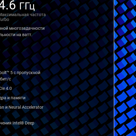
4.6
ГГц
Максимальная частота
Turbo
нной многозадачности
ьности на ватт.
olt™ 5 с пропускной
бит/с
Ie 4.0
дра и памяти
n и Neural Accelerator
чения Intel® Deep