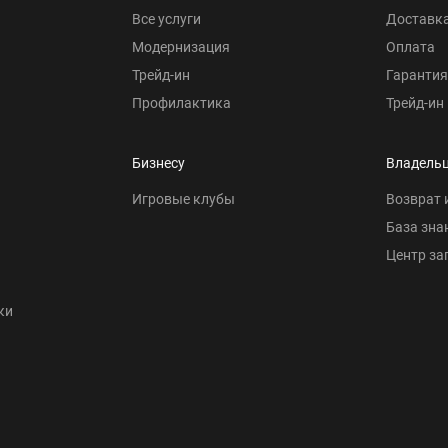
Все услуги
Доставк
Модернизация
Оплата
Трейд-ин
Гарантия
Профилактика
Трейд-ин
Бизнесу
Владель
Игровые клубы
Возврат 
База зна
Центр за
ки