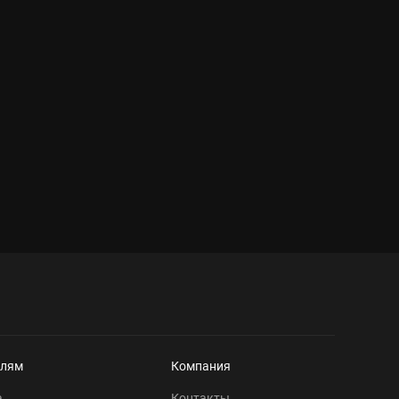
елям
Компания
а
Контакты