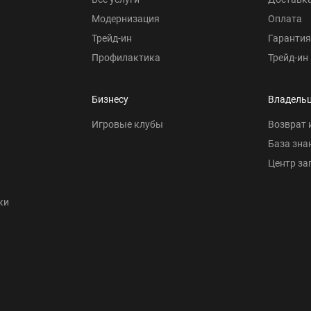
Модернизация
Оплата
Трейд-ин
Гарантия
Профилактика
Трейд-ин
Бизнесу
Владель
Игровые клубы
Возврат 
База зна
Центр за
ки