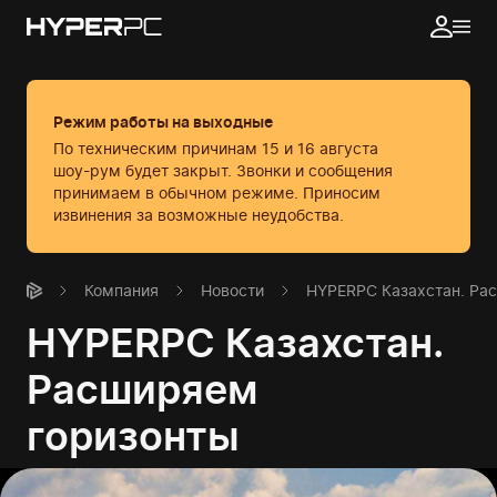
Режим работы на выходные
По техническим причинам 15 и 16 августа
шоу-рум будет закрыт. Звонки и сообщения
принимаем в обычном режиме.
Приносим
извинения за возможные неудобства.
Компания
Новости
HYPERPC Казахстан. Ра
HYPERPC Казахстан.
Расширяем
горизонты