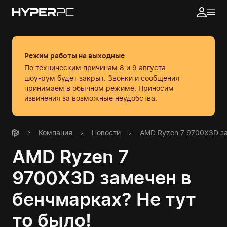
Режим работы на выходные
По техническим причинам 8 и 9 августа
шоу-рум будет закрыт. Звонки и сообщения
принимаем в обычном режиме.
Приносим
извинения за возможные неудобства.
Компания
Новости
AMD Ryzen 7 9700X3D за
AMD Ryzen 7
9700X3D замечен в
бенчмарках? Не тут
то было!