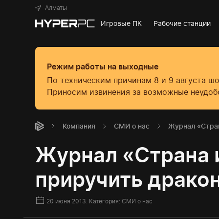
Алматы
Игровые ПК
Рабочие станции
Режим работы на выходные
По техническим причинам 8 и 9 августа ш
Приносим извинения за возможные неудоб
Компания
СМИ о нас
Журнал «Стран
Журнал «Страна и
приручить драко
20 июня 2013.
Категория:
СМИ о нас