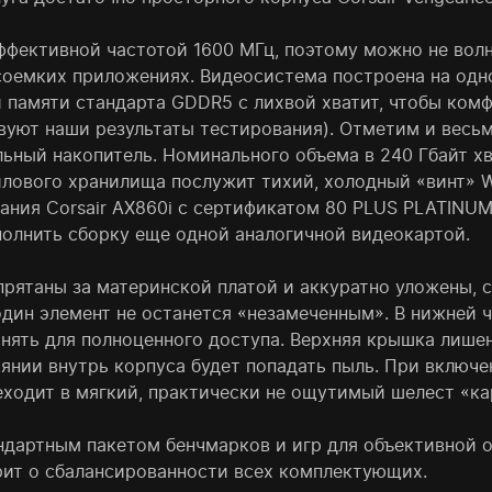
ффективной частотой 1600 МГц, поэтому можно не волн
рсоемких приложениях. Видеосистема построена на од
й памяти стандарта GDDR5 с лихвой хватит, чтобы ком
вуют наши результаты тестирования). Отметим и весь
ьный накопитель. Номинального объема в 240 Гбайт хв
йлового хранилища послужит тихий, холодный «винт» W
ания Corsair AX860i с сертификатом 80 PLUS PLATINUM.
полнить сборку еще одной аналогичной видеокартой.
прятаны за материнской платой и аккуратно уложены,
один элемент не останется «незамеченным». В нижней 
нять для полноценного доступа. Верхняя крышка лише
янии внутрь корпуса будет попадать пыль. При включ
еходит в мягкий, практически не ощутимый шелест «ка
ндартным пакетом бенчмарков и игр для объективной о
рит о сбалансированности всех комплектующих.