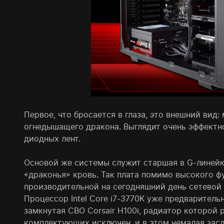
Первое, что бросается в глаза, это внешний вид
огнедышащего дракона. Выглядит очень эффектн
диодных лент.
Основой же системы служит старшая в G-линейке
«драконья» кровь. Так плата помимо высокого ф
производительной на сегодняшний день сетевой 
Процессор Intel Core i7-3770K уже предварительн
замкнутая СВО Сorsair H100i, радиатор которой 
комплектующих исключен, и в этом немалая засл