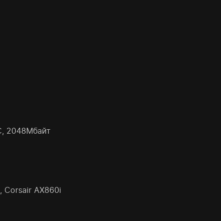
C, 2048Мбайт
, Corsair AX860i