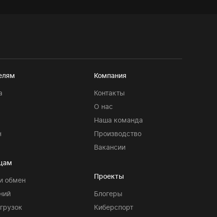
елям
Компания
а
Контакты
О нас
я
Наша команда
н
Производство
Вакансии
цам
Проекты
и обмен
ний
Блогеры
агрузок
Киберспорт