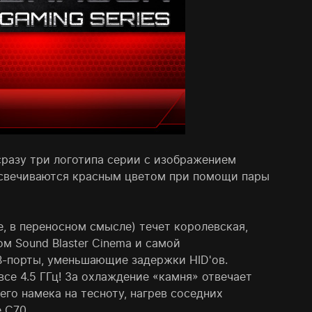
 сразу три логотипа серии с изображением
одсвечиваются красным цветом при помощи пары
, в переносном смысле) течет королевская,
м Sound Blaster Cinema и самой
SB-порты, уменьшающие задержки HID'ов.
 все 4.5 ГГц! За охлаждение «камня» отвечает
го намека на тесноту, нагрев соседних
 C70.