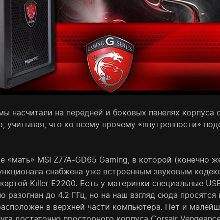
: мы насчитали на передней и боковых панелях корпуса
о, учитывая, что ко всему прочему «внутренности» п
 «мать» MSI Z77A-GD65 Gaming, в которой (конечно же
ункционала снабжена уже встроенным звуковым кодеко
картой Killer E2200. Есть у материнки специальные U
о разогнан до 4.2 ГГц, но на наш взгляд сюда просятся
расположен в верхней части компьютера. Нет и малейше
уга достаточно просторного корпуса Corsair Vengeance