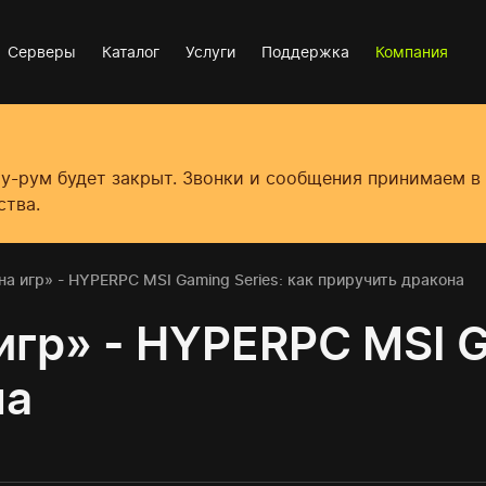
Серверы
Каталог
Услуги
Поддержка
Компания
оу-рум будет закрыт. Звонки и сообщения принимаем 
ства.
а игр» - HYPERPC MSI Gaming Series: как приручить дракона
гр» - HYPERPC MSI Ga
на