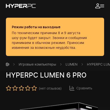
Режим работы на выходные
По техническим причинам 8 и 9 августа
шоу-рум будет закрыт. Звонки и сообщения
принимаем в обычном режиме.
Приносим
извинения за возможные неудобства.
Игровые компьютеры
LUMEN
HYPERPC LU
HYPERPC
LUMEN 6 PRO
Сравнить
(нет отзывов)