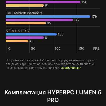
158
81
CoD: Modern Warfare 3
179
142
85
S.T.A.L.K.E.R. 2
108
81
48
0
50
100
150
FPS
Полученные показатели FPS являются усредненными и служат
для демонстрации относительной производительности систем
на максимальных настройках графики.
Узнать больше
Комплектация HYPERPC LUMEN 6
PRO