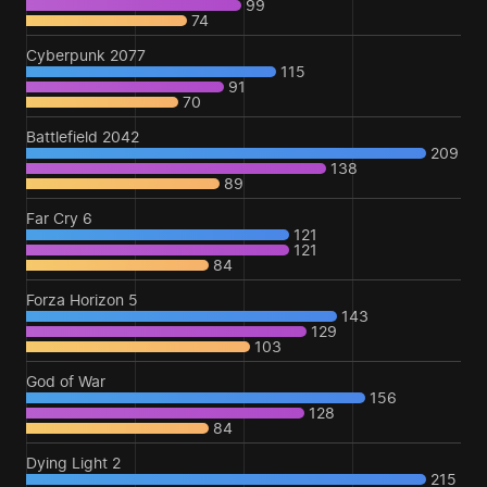
99
74
Cyberpunk 2077
115
91
70
Battlefield 2042
209
138
89
Far Cry 6
121
121
84
Forza Horizon 5
143
129
103
God of War
156
128
84
Dying Light 2
215