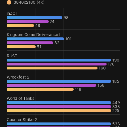
3840x2160 (4K)
inZOI
98
74
48
Kingdom Come Deliverance II
101
82
51
RUST
190
176
160
Wreckfest 2
185
158
118
World of Tanks
449
338
225
Counter Strike 2
536