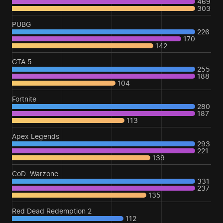
469
303
PUBG
226
170
142
GTA 5
255
188
104
Fortnite
280
187
113
Apex Legends
293
221
139
CoD: Warzone
331
237
135
Red Dead Redemption 2
112