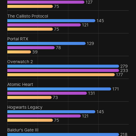
127
75
The Callisto Protocol
145
121
75
Portal RTX
129
78
39
Overwatch 2
279
233
177
Atomic Heart
171
131
73
Hogwarts Legacy
145
121
75
Baldur's Gate III
218