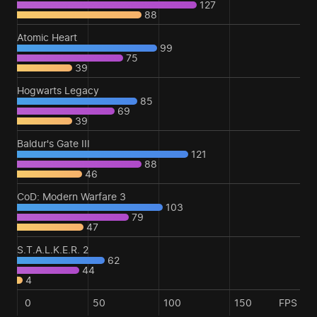
127
88
Atomic Heart
99
75
39
Hogwarts Legacy
85
69
39
Baldur's Gate III
121
88
46
CoD: Modern Warfare 3
103
79
47
S.T.A.L.K.E.R. 2
62
44
4
0
50
100
150
FPS