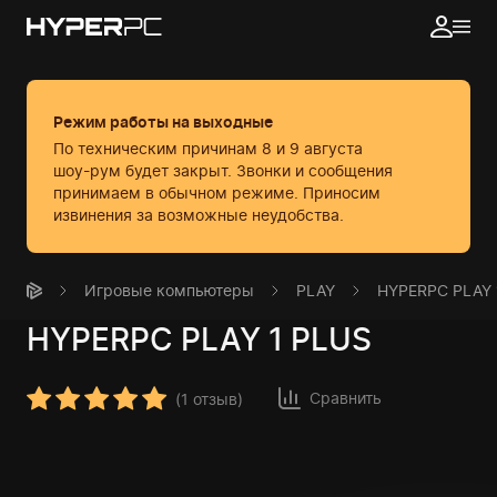
Режим работы на выходные
По техническим причинам 8 и 9 августа
шоу-рум будет закрыт. Звонки и сообщения
принимаем в обычном режиме.
Приносим
извинения за возможные неудобства.
Игровые компьютеры
PLAY
HYPERPC PLAY 
HYPERPC
PLAY 1 PLUS
Сравнить
(
1 отзыв
)