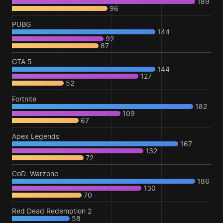
189
96
PUBG
144
92
87
GTA 5
144
127
52
Fortnite
182
109
67
Apex Legends
167
132
72
CoD: Warzone
186
130
70
Red Dead Redemption 2
58