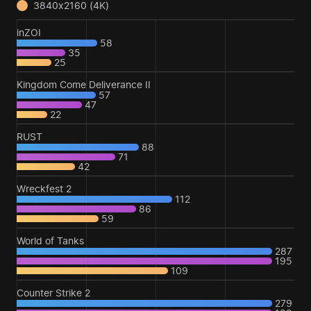
3840x2160 (4K)
inZOI
58
35
25
Kingdom Come Deliverance II
57
47
22
RUST
88
71
42
Wreckfest 2
112
86
59
World of Tanks
287
195
109
Counter Strike 2
279