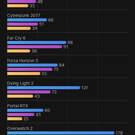
48
35
Cyberpunk 2077
66
51
39
Far Cry 6
98
91
38
Forza Horizon 5
84
75
55
Dying Light 2
121
72
43
Portal RTX
60
45
25
Overwatch 2
178