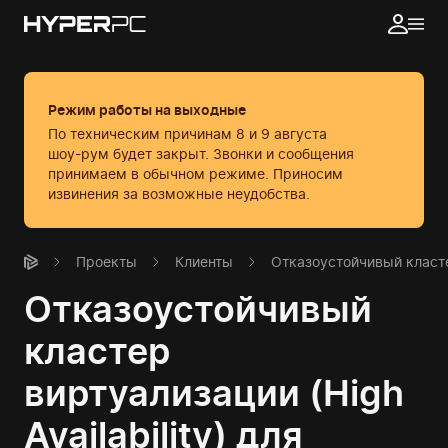
Режим работы на выходные
По техническим причинам 8 и 9 августа
шоу-рум будет закрыт. Звонки и сообщения
принимаем в обычном режиме.
Приносим
извинения за возможные неудобства.
Проекты
Клиенты
Отказоустойчивый кластер
Отказоустойчивый
кластер
виртуализации (High
Availability) для