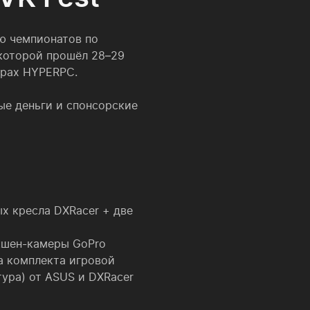
ю чемпионатов по
 которой прошёл 28–29
ерах HYPERPC.
ые деньги и спонсорские
ых кресла DXRacer + две
 экшен-камеры GoPro
а комплекта игровой
тура) от ASUS и DXRacer