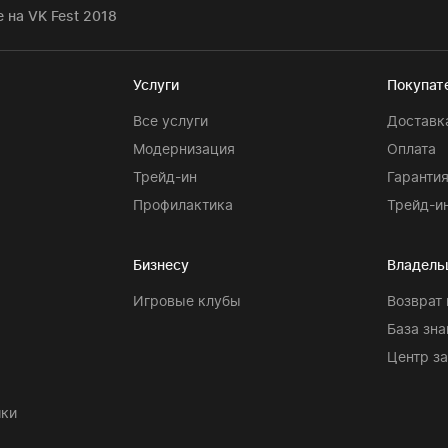
e на VK Fest 2018
Услуги
Покупат
Все услуги
Доставк
Модернизация
Оплата
Трейд-ин
Гаранти
Профилактика
Трейд-и
Бизнесу
Владель
Игровые клубы
Возврат 
База зна
Центр з
шки