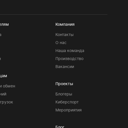
елям
Компания
а
Контакты
О нас
я
Наша команда
н
Производство
Вакансии
цам
Проекты
и обмен
ний
Блогеры
агрузок
Киберспорт
Мероприятия
Блог