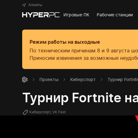
Алматы
Игровые ПК
Рабочие станции
Режим работы на выходные
По техническим причинам 8 и 9 августа ш
Приносим извинения за возможные неудоб
Проекты
Киберспорт
Турнир Fortnit
Турнир Fortnite н
Киберспорт
,
VK Fest