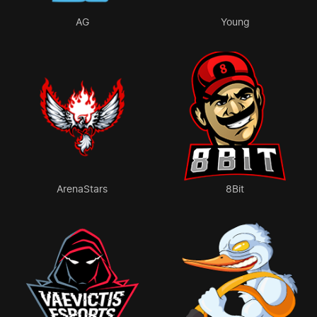
AG
Young
ArenaStars
8Bit