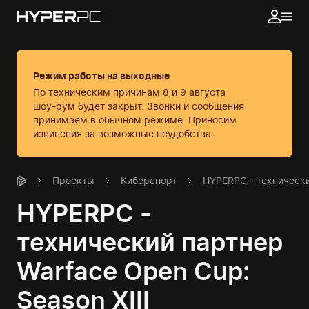
Режим работы на выходные
По техническим причинам 8 и 9 августа
шоу-рум будет закрыт. Звонки и сообщения
принимаем в обычном режиме.
Приносим
извинения за возможные неудобства.
Проекты
Киберспорт
HYPERPC - технически
HYPERPC -
технический партнер
Warface Open Cup:
Season XIII