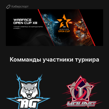
Киберспорт
Комманды участники турнира