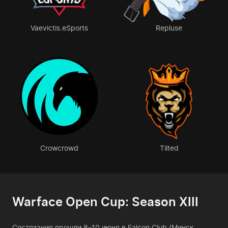
Vaevictis.eSports
Repluse
Crowcrowd
Tilted
Warface Open Cup: Season XIII
Состязания прошли 8–10 июня в Falcon Club (Минск,