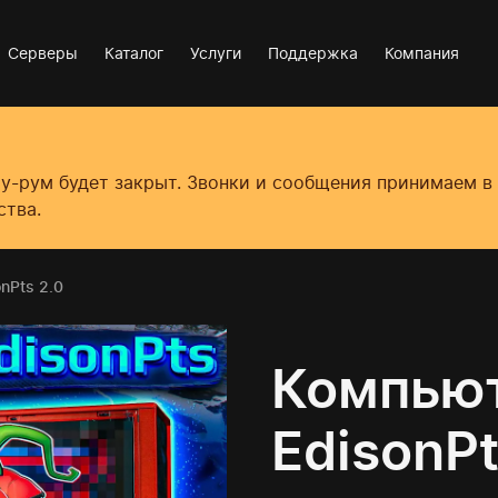
Серверы
Каталог
Услуги
Поддержка
Компания
оу-рум будет закрыт. Звонки и сообщения принимаем 
ства.
onPts 2.0
Компьют
EdisonPt