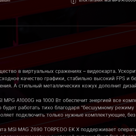
ustom
Блок питания:
MSI MPG A1000G
ество в виртуальных сражениях – видеокарта. Ускорит
сходное качество графики, стабильно высокий FPS и 
ения. А стильный металлических кожух дополнит диза
I MPG A1000G на 1000 Вт обеспечит энергией все ком
 будет работать тихо благодаря “бесшумному режиму “
воляет подключить только нужные комплектующие, без
ата MSI MAG Z690 TORPEDO EK X поддерживает операти