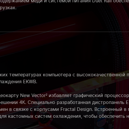
содержанием меди и системой питания Duet Rail обес
рузках.
оких температурах компьютера с высококачественной 
лаждения EKWB.
еокарту New Vector² избавляет графический процессор
решении 4К. Специально разработанная дистропанель EK
ен в связке с корпусами Fractal Design. Встроенный в
для кастомных систем охлаждения, чтобы обеспечить н