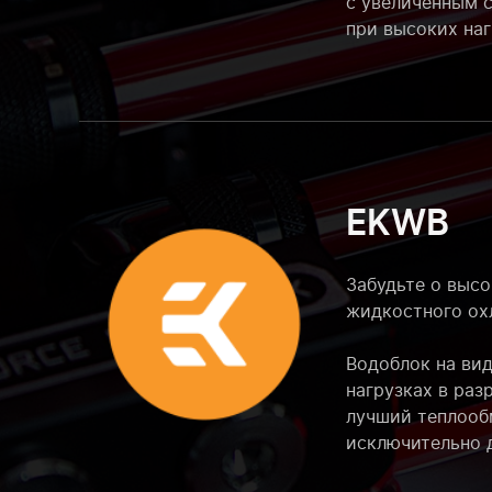
с увеличенным 
при высоких наг
EKWB
Забудьте о выс
жидкостного ох
Водоблок на вид
нагрузках в раз
лучший теплообм
исключительно 