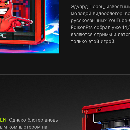
Эдуард Перец, известный
молодой видеоблогер, в
русскоязычных YouTube-б
EdisonPts собрал уже 14
являются стримы и летсп
только этой игрой.
MEN
. Однако блогер вновь
ным компьютером на