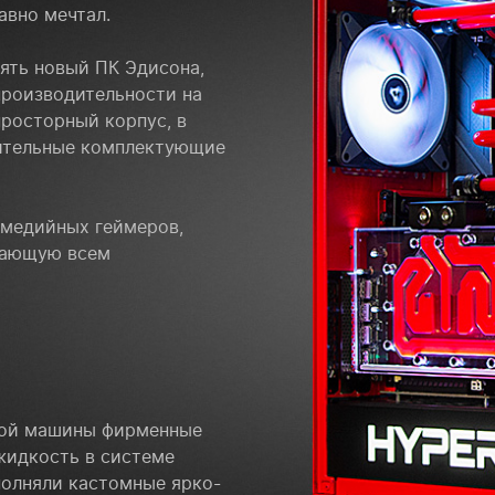
авно мечтал.
ять новый ПК Эдисона,
производительности на
просторный корпус, в
ительные комплектующие
 медийных геймеров,
чающую всем
овой машины фирменные
жидкость в системе
олняли кастомные ярко-