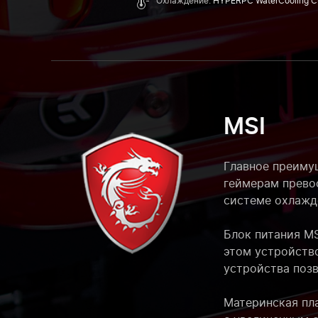
Охлаждение:
HYPERPC WaterCooling C
MSI
Главное преимущ
геймерам прево
системе охлажд
Блок питания MS
этом устройство
устройства поз
Материнская пл