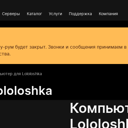
Серверы
Каталог
Услуги
Поддержка
Компания
оу-рум будет закрыт. Звонки и сообщения принимаем 
ства.
ьютер для Lololoshka
loloshka
Компьют
Lololosh