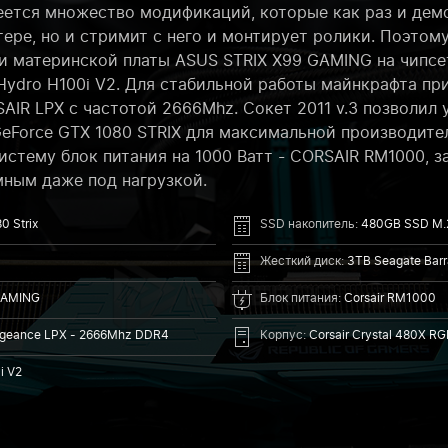
меется множество модификаций, которые как раз и дем
тере, но и стримит с него и монтирует ролики. Поэтом
K и материнской платы ASUS STRIX X99 GAMING на чипсе
Hydro H100i V2. Для стабильной работы майнкрафта пр
IR LPX с частотой 2666Mhz. Сокет 2011 v.3 позволил 
eForce GTX 1080 STRIX для максимальной производите
истему блок питания на 1000 Ватт - CORSAIR RM1000, 
мным даже под нагрузкой.
0 Strix
SSD накопитель:
480GB SSD M.2
Жесткий диск:
3TB Seagate Bar
GAMING
Блок питания:
Corsair RM1000
ngeance LPX - 2666Mhz DDR4
Корпус:
Corsair Crystal 480X RG
i V2