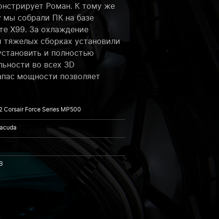
онстрирует Роман. К тому же
у мы собрали ПК на базе
те X99. За охлаждение
и тяжелых сборках установили
установить и полностью
льности во всех 3D
запас мощности позволяет
 Corsair Force Series MP500
racuda
B