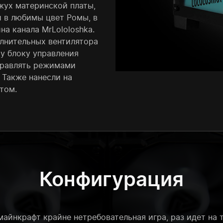
ожух материнской платы,
и в любимы цвет Ромы, в
а канала MrLololoshka.
лнительных вентилятора
у блоку управления
правлять режимами
 Также нанесли на
том.
Конфигурация
айнкрафт крайне нетребовательная игра, раз идет на т