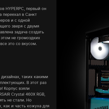
ов HYPERPC, первый он
а переехал в Санкт
еров и с одной
ящего зверя с двумя
авлена задача создать
этом не громоздких
все это со вкусом.
 дизайнах, таких какими
плектующих. В этот раз
! Корпус взяли
SAIR Crystal 460X RGB,
ять не стали. Но
 как и часть кожуха для