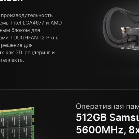
 производительность
емы Intel LGA4677 и AMD
яным блоком для
рами TOUGHFAN 12 Pro с
 решение для
х как 3D-рендеринг и
теллекта.
Оперативная па
512GB Sams
5600MHz, 8