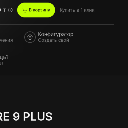
0
₸
В корзину
Купить в 1 клик
Конфигуратор
чения
Создать свой
щь?
ет
E 9 PLUS