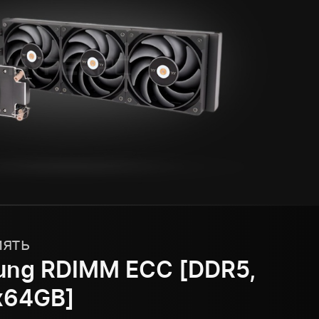
мять
ung RDIMM ECC [DDR5,
x64GB]