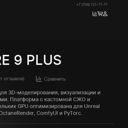
+7 (708) 721-71-71
E 9 PLUS
ет отзывов)
Сравнить
для 3D-моделирования, визуализации и
ями. Платформа с кастомной СЖО и
льких GPU оптимизирована для Unreal
, OctaneRender, ComfyUI и PyTorc.