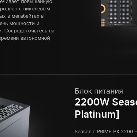
печивает повышенную
троллер с никелевым
ых в мегабайтах в
вень мощности и
. Сосредоточьтесь на
 времени автономной
Блок питания
2200W Seaso
Platinum]
Seasonic PRIME PX-2200