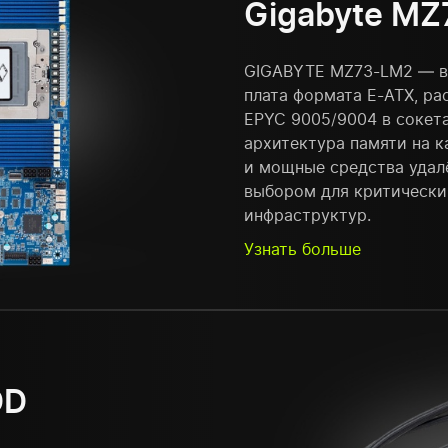
Gigabyte M
GIGABYTE MZ73-LM2 — в
плата формата E-ATX, ра
EPYC 9005/9004 в сокета
архитектура памяти на 
и мощные средства удал
выбором для критически
инфраструктур.
Узнать больше
DD