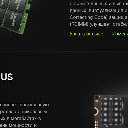
объемов данных и выполн
данных, виртуализация и
Correcting Code) защища
(RDIMM) улучшает стаби
Узнать больше
Измен
LUS
печивает повышенную
троллер с никелевым
ых в мегабайтах в
вень мощности и