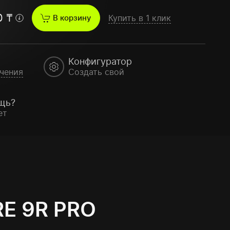
0
₸
В корзину
Купить в 1 клик
Конфигуратор
чения
Создать свой
щь?
ет
E 9R PRO