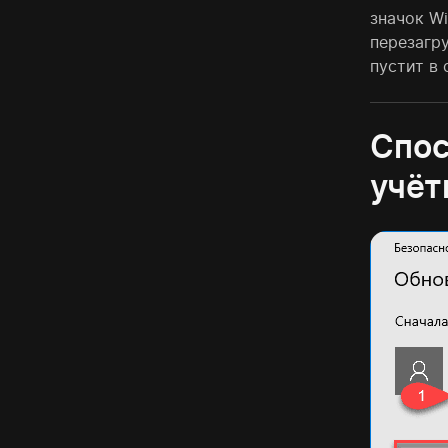
значок W
перезагру
пустит в 
Спос
учёт