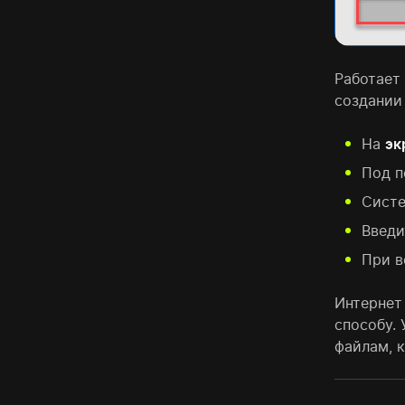
Работает
создани
На
эк
Под п
Систе
Введи
При в
Интернет
способу. 
файлам, 