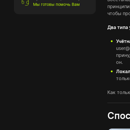
Мы готовы помочь Вам
принципи
чтобы пр
Два типа 
Учётн
user@
прину
он.
Локал
тольк
Как толь
Спос