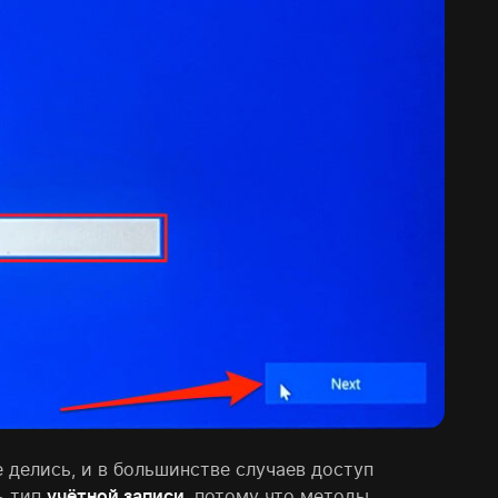
 делись, и в большинстве случаев доступ
ь тип
учётной записи
, потому что методы