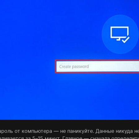
ароль от компьютера — не паникуйте. Данные никуда не
вливается за 5–15 минут. Главное — сначала определит