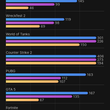
145
99
46
Wreckfest 2
119
98
69
World of Tanks
301
226
150
Counter Strike 2
406
273
194
PUBG
163
112
107
GTA 5
167
135
67
Fortnite