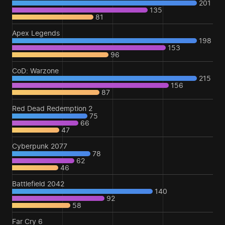
201
135
81
Apex Legends
198
153
96
CoD: Warzone
215
156
87
Red Dead Redemption 2
75
66
47
Cyberpunk 2077
78
62
46
Battlefield 2042
140
92
58
Far Cry 6