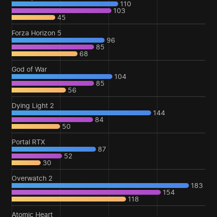
110
103
45
Forza Horizon 5
96
85
68
God of War
104
85
56
Dying Light 2
144
84
50
Portal RTX
87
52
30
Overwatch 2
183
154
118
Atomic Heart