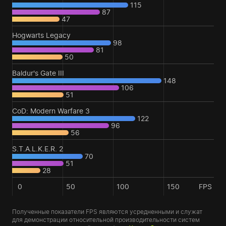
115
87
47
Hogwarts Legacy
98
81
50
Baldur's Gate III
148
106
51
CoD: Modern Warfare 3
122
96
56
S.T.A.L.K.E.R. 2
70
51
28
0
50
100
150
FPS
Полученные показатели FPS являются усредненными и служат
для демонстрации относительной производительности систем