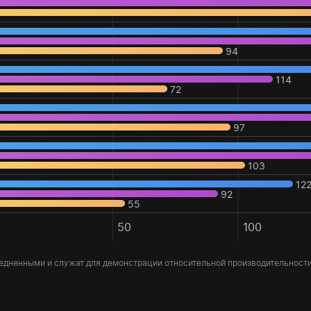
94
114
72
97
103
12
92
55
0
50
100
едненными и служат для демонстрации относительной производительност