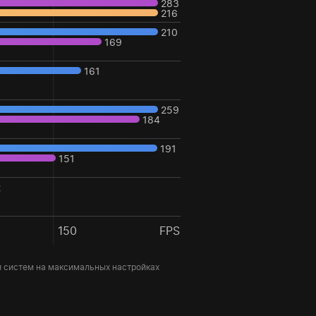
283
216
210
169
161
259
184
191
151
2
150
FPS
и систем на максимальных настройках