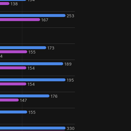
138
253
167
173
155
24
189
154
195
154
176
147
155
330