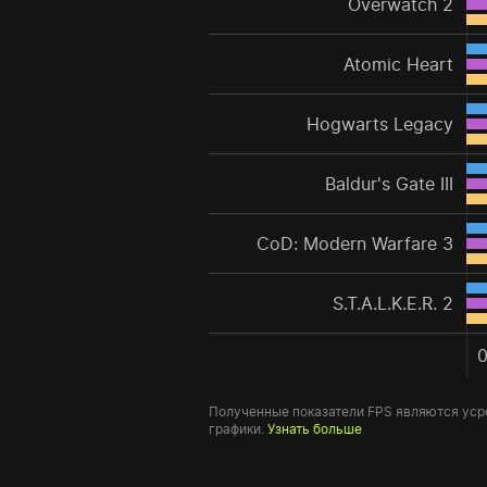
Overwatch 2
Atomic Heart
Hogwarts Legacy
Baldur's Gate III
CoD: Modern Warfare 3
S.T.A.L.K.E.R. 2
Полученные показатели FPS являются уср
графики.
Узнать больше