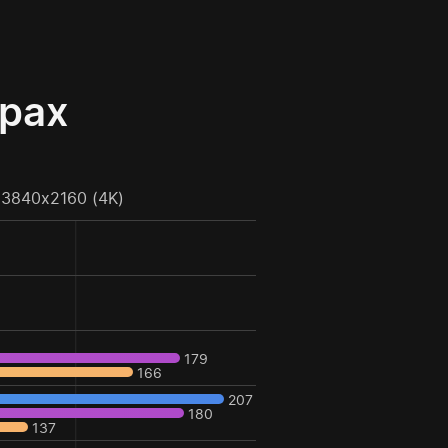
грах
3840x2160 (4K)
179
166
207
180
137