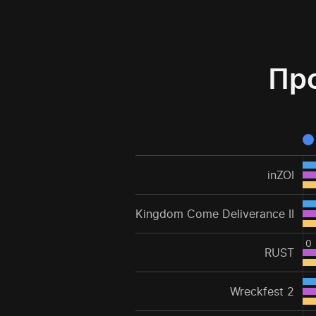
Про
inZOI
Kingdom Come Deliverance II
0
RUST
Wreckfest 2