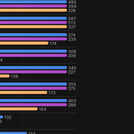
480
394
228
587
513
327
274
239
174
308
208
24
340
227
138
355
275
173
403
288
164
132
3
154