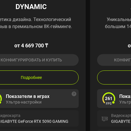
DYNAMIC
етика дизайна. Технологический
Уникальны
рыв в премиальном 8K-гейминге.
большим 14
от 4 669 700 ₸
о
КОНФИГУРИРОВАТЬ И КУПИТЬ
КОНФИГ
Подробнее
Показатели в играх
Пока
261
Ультра-настройки
Ультр
FPS
идеокарта
Видеокар
IGABYTE GeForce RTX 5090 GAMING
GIGABYTE