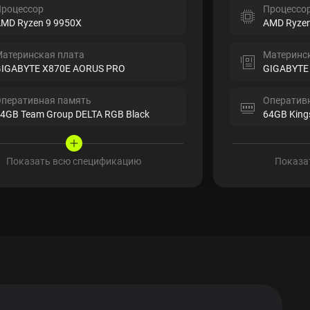
роцессор
Процессо
MD Ryzen 9 9950X
AMD Ryzen
атеринская плата
Материнс
IGABYTE X870E AORUS PRO
GIGABYTE
перативная память
Оператив
4GB Team Group DELTA RGB Black
64GB King
Показать всю спецификацию
Показа