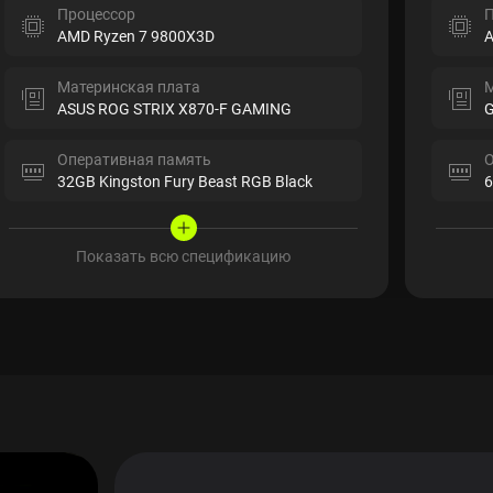
Процессор
П
AMD Ryzen 7 9800X3D
A
Материнская плата
М
ASUS ROG STRIX X870-F GAMING
G
Оперативная память
О
32GB Kingston Fury Beast RGB Black
6
Показать всю спецификацию