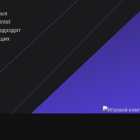
ных
ntel
подходят
ящих