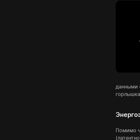
данными 
горлышка
Энерго
Помимо ч
(латентн