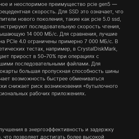
ное и неоспоримое преимущество pcie gen5 —
рецедентная скорость. Для SSD это означает, что
пители нового поколения, такие как pcie 5.0 ssd,
нстрируют последовательную скорость чтения,
ышающую 14 000 МБ/с. Для сравнения, лучшие
на PCIe 4.0 ограничены примерно 7 000 МБ/с. В
етических тестах, например, в CrystalDiskMark,
дает прирост в 50–70% при операциях с
шими последовательными файлами. Для
окарты большая пропускная способность шины
чает возможность быстрее обмениваться
ски снижает риск возникновения «бутылочного
сиональных рабочих приложениях.
улучшения в энергоэффективность и задержку
, что позволяет достигать более высокой