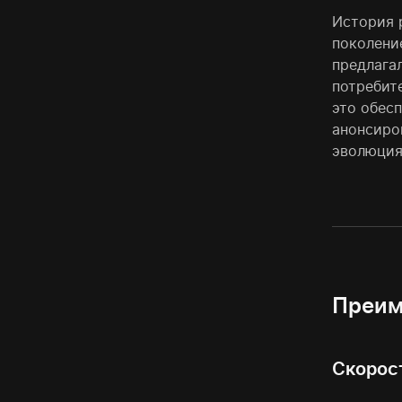
История 
поколени
предлагал
потребите
это обес
анонсиро
эволюция
Преим
Скорос