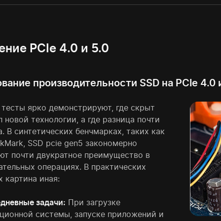
ние PCIe 4.0 и 5.0
вание производительности SSD на PCIe 4.0 и
 тесты ярко демонстрируют, где скрыт
 новой технологии, а где разница почти
. В синтетических бенчмарках, таких как
skMark, SSD pcie gen5 закономерно
ют почти двукратное преимущество в
ательных операциях. В практических
 картина иная:
дневные задачи:
При загрузке
ционной системы, запуске приложений и