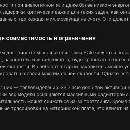
ности при аналогичном или даже более низком энергоп
 задержки критически важно для таких задач, как онл
данных, где каждая миллисекунда на счету. Это делае
ая совместимость и ограничения
м достоинством всей экосистемы PCIe является полна
, накопитель или видеокарта) будет работать в более ст
ой скорости. И наоборот, старый накопитель можно уст
ировать на своей максимальной скорости. Однако есть
з них — тепловыделение. SSD pcie gen5 при активной н
ски все модели оснащаются массивными радиаторами.
ительность может снижаться из-за троттлинга. Кроме т
нные трассировки на материнской плате, что влияет на