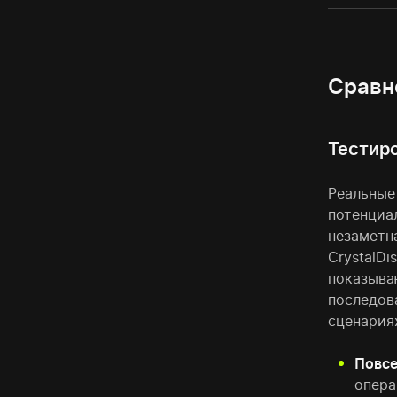
Сравне
Тестиро
Реальные
потенциал
незаметна
CrystalDi
показыва
последов
сценариях
Повсе
опера