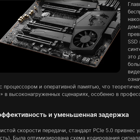
Глав
бесп
нако
демо
прев
SSD 
синт
это 
боль
виде
озна
с процессором и оперативной памятью, что теоретиче
» в высоконагруженных сценариях, особенно в профес
эффективность и уменьшенная задержка
истой скорости передачи, стандарт PCIe 5.0 привнес 
ость). Была оптимизирована схема кодирования сигнала