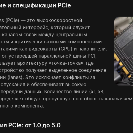
ие и спецификации PCIe
ss (PCIe) — это высокоскоростной
ательный интерфейс, который служит
 каналом связи между центральным
ром и критически важными компонентами
 такими как видеокарты (GPU) и накопители.
е от устаревшей параллельной шины PCI,
льзует архитектуру «точка-точка», где
стройство получает выделенное соединение
ии (lanes). Это исключает конфликты за
ропускания и обеспечивает высокую
передачи данных. Количество линий (x1, x4,
 определяет общую пропускную способность канала: че
нного компонента.
я PCIe: от 1.0 до 5.0