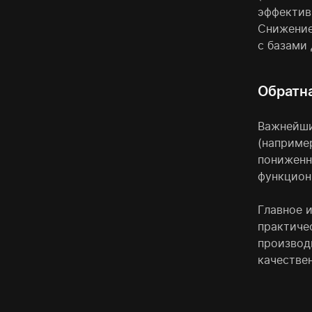
эффектив
Снижение
с базами 
Обратн
Важнейши
(например
пониженн
функцион
Главное и
практиче
производ
качестве