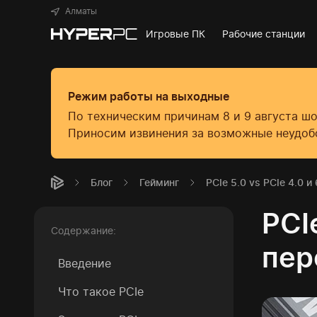
Алматы
Игровые ПК
Рабочие станции
Режим работы на выходные
По техническим причинам 8 и 9 августа ш
Приносим извинения за возможные неудоб
Блог
Гейминг
PCIe 5.0 vs PCIe 4.0 и
PCI
Содержание:
пер
Введение
Что такое PCIe