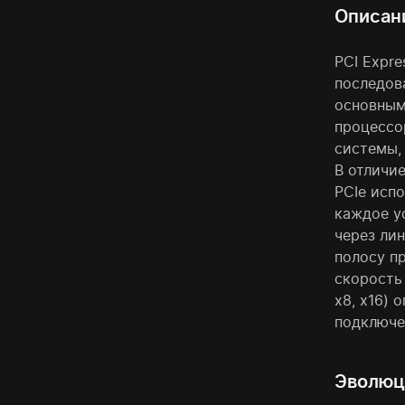
Описан
PCI Expre
последов
основным
процессо
системы,
В отличи
PCIe испо
каждое у
через лин
полосу п
скорость 
x8, x16)
подключе
Эволюци