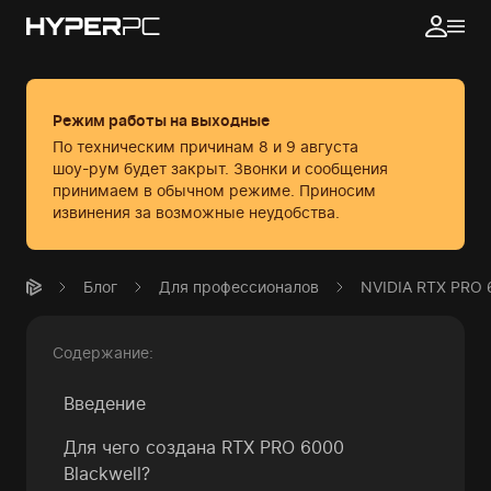
Режим работы на выходные
По техническим причинам 8 и 9 августа
шоу-рум будет закрыт. Звонки и сообщения
принимаем в обычном режиме.
Приносим
извинения за возможные неудобства.
Блог
Для профессионалов
NVIDIA RTX PRO 
Содержание:
Введение
Для чего создана RTX PRO 6000
Blackwell?