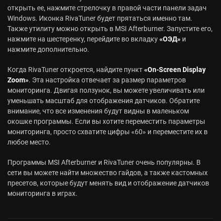
открыть ее, нажмите стрелочку в правой части панели задач
Windows. Иконка RivaTuner будет прятаться именно там.
Также утилиту можно открыть в MSI Afterburner. Запустите его,
нажмите на шестеренку, перейдите во вкладку
«ОЭД»
и
нажмите дополнительно.
Когда RivaTuner откроется, найдите пункт
«On-Screen Display
Zoom»
. Эта настройка отвечает за размер параметров
мониторинга. Двигая ползунок, вы можете увеличивать или
уменьшать масштаб для отображения датчиков. Обратите
внимание, что все изменения будут видны в маленьком
окошке программы. Если вы хотите переместить параметры
мониторинга, просто схватите цифры «60» и переместите их в
любое место.
Программы MSI Afterburner и RivaTuner очень популярны. В
сети вы можете найти множество гайдов, а также кастомных
пресетов, которые будут менять вид и отображение датчиков
мониторинга в играх.