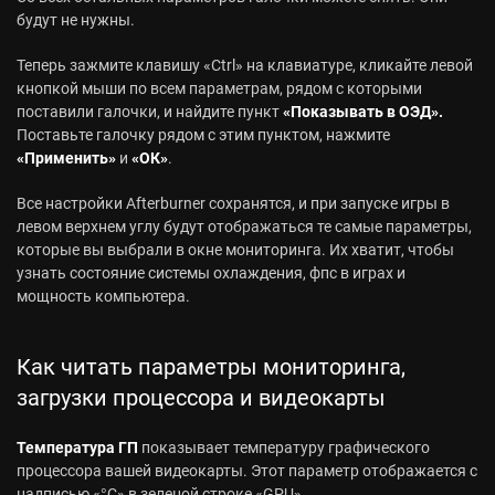
будут не нужны.
Теперь зажмите клавишу «Ctrl» на клавиатуре, кликайте левой
кнопкой мыши по всем параметрам, рядом с которыми
поставили галочки, и найдите пункт
«Показывать в ОЭД».
Поставьте галочку рядом с этим пунктом, нажмите
«Применить»
и
«ОК»
.
Все настройки Afterburner сохранятся, и при запуске игры в
левом верхнем углу будут отображаться те самые параметры,
которые вы выбрали в окне мониторинга. Их хватит, чтобы
узнать состояние системы охлаждения, фпс в играх и
мощность компьютера.
Как читать параметры мониторинга,
загрузки процессора и видеокарты
Температура ГП
показывает температуру графического
процессора вашей видеокарты. Этот параметр отображается с
надписью «°C» в зеленой строке «GPU».