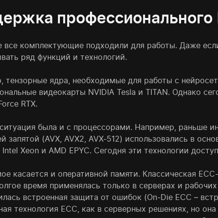
ержка профессионального
е все комплектующие подходили для работы. Даже если
вать ряд функций и технологий.
, тензорные ядра, необходимые для работы с нейросет
ональные видеокарты NVIDIA Tesla и TITAN. Однако се
orce RTX.
ситуация была и с процессорами. Например, раньше и
й запятой (AVX, AVX2, AVX-512) использовались в осн
 Intel Xeon и AMD EPYC. Сегодня эти технологии досту
мое касается и оперативной памяти. Классическая ECC-
долгое время применялась только в серверах и рабочих
илась встроенная защита от ошибок (On-Die ECC – вст
ная технология ECC, как в серверных решениях, но она