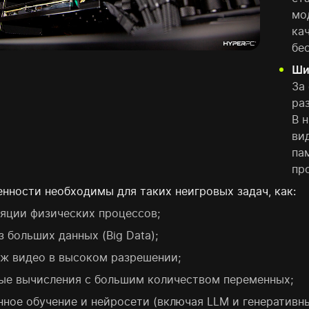
мо
ка
бе
Ши
За
ра
В 
ви
па
пр
енности необходимы для таких неигровых задач, как:
яции физических процессов;
з больших данных (Big Data);
ж видео в высоком разрешении;
ые вычисления с большим количеством переменных;
ное обучение и нейросети (включая LLM и генеративн