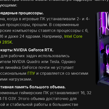
тующими:
ядерные процессоры.
на, когда в игровые ПК устанавливали 2- и 4-
ые процессоры, прошли. В современные
рские компьютеры ставятся процессоры с 6,
, 16 и даже 24 ядрами. Например,
Intel Core
 9 285K
.
карты NVIDIA GeForce RTX.
 для рабочих задач использовались
ители NVIDIA Quadro или Tesla. Однако
ня линейка GeForce почти не уступает
ессиональным
ГПУ
и справляется со многими
ими нагрузками.
тивная память большого объема.
ременные геймерские ПК устанавливают 16, 32
4 Гб ОЗУ. Этого объема достаточно для
ой и стабильной работы в большинстве