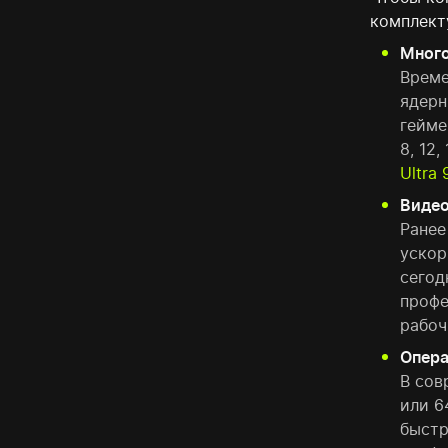
комплек
Много
Време
ядерн
гейме
8, 12
Ultra
Видео
Ранее
ускор
сегод
проф
рабоч
Опера
В сов
или 6
быстр