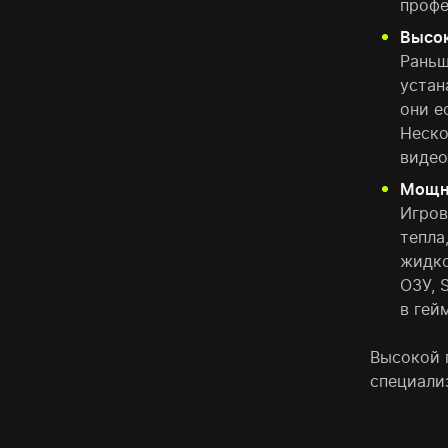
профе
Высок
Раньш
устан
они е
Неско
видео
Мощн
Игров
тепла
жидко
ОЗУ, 
в гей
Высокой 
специали