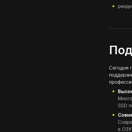
ренде
Под
Сегодня 
поддержк
професси
Высок
Много
SSD п
Совме
Совре
в ОЗУ