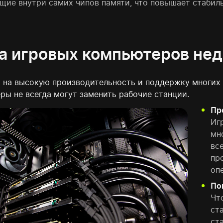
щие внутри самих чипов памяти, что повышает стабил
а игровых компьютеров нед
 на высокую производительность и поддержку многих 
ры не всегда могут заменить рабочие станции.
Пр
Иг
мн
вс
пр
оп
По
Чт
ст
ст