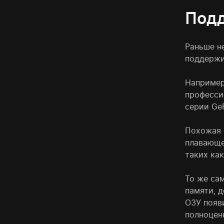
Подд
Раньше н
поддержи
Например
професси
серии GeF
Похожая 
плавающе
таких как
То же са
памяти, 
ОЗУ появ
полноцен