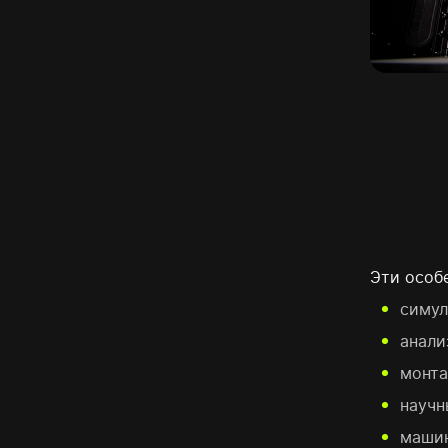
Эти особ
симул
анали
монта
научн
машин