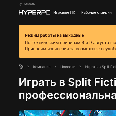
Алматы
Игровые ПК
Рабочие станции
Режим работы на выходные
По техническим причинам 8 и 9 августа ш
Приносим извинения за возможные неудоб
Компания
Новости
Играть в Split F
Играть в Split Fi
профессиональна