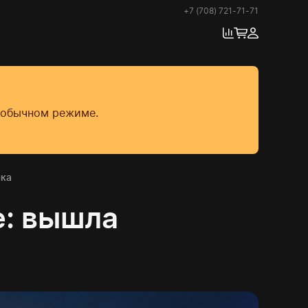
+7 (708) 721-71-71
в обычном режиме.
чка
е: вышла