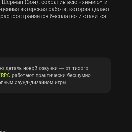
а Шерман (Зои), сохранив всю «химию» и
ценная актерская работа, которая делает
распространяется бесплатно и ставится
дую деталь новой озвучки — от тихого
ERPC
работают практически бесшумно
епным саунд-дизайном игры.
ws).