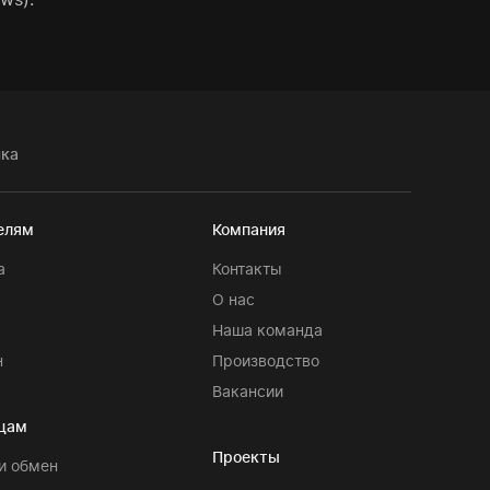
чка
елям
Компания
а
Контакты
О нас
я
Наша команда
н
Производство
Вакансии
цам
Проекты
и обмен