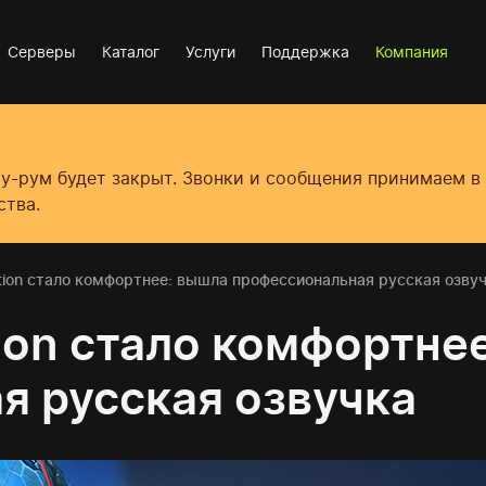
Серверы
Каталог
Услуги
Поддержка
Компания
оу-рум будет закрыт. Звонки и сообщения принимаем 
ства.
iction стало комфортнее: вышла профессиональная русская озву
ction стало комфортне
я русская озвучка