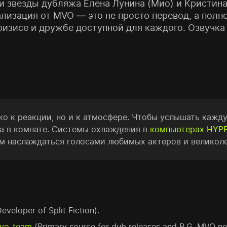
или звезды дубляжа Елена Лунина (Мио) и Кристин
лизация от MVO — это не просто перевод, а полно
зисе и дружбе доступной для каждого. Озвучка 
лько к реакции, но и к атмосфере. Чтобы услышать каж
а в комнате. Системы охлаждения в
компьютерах HYP
ам наслаждаться голосами любимых актеров и великол
Developer of Split Fiction).
mvo_team
(Primary source for dub releases and R.G. MVO ne