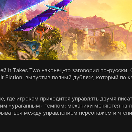
ей It Takes Two наконец-то заговорил по-русски.
it Fiction, выпустив полный дубляж, который по 
ние, где игрокам приходится управлять двумя писа
им «ураганным» темпом: механики меняются на лет
рываться между управлением персонажем и чтени