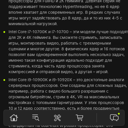
процессоры для FullHD и 2К гейминга. Девятая серия не
поддерживает технологию Hyperthreading, но ее 6 ядер
вполне хватает для современных игр. В редких случаях
игры могут задействовать до 8 ядер, да и то из них 4-5 с
минимальной нагрузкой.
Intel Core i7-10700K и i7-10700 – эти модели лучше подходят
для 2К и 4К гейминга. Вы сможете стримить, записывать
игры, монтировать видео, работать с трехмерными
сценами и многое другое. 8 физических ядер и 16 потоков
позволят вам одновременной выполнять несколько задач,
именно такая конфигурация идеально подходит для
стриминга, когда часть ядер процессора занята
компрессией и отправкой видео, а другая – игрой.
Intel Core i9-10900K и i9-10920X – это десктопные аналоги
серверных процессоров. Они созданы для сложных задач,
например, работа с видео большого разрешения с
огромным битрейтом, стрим в 4К, VR на максимальных
настройках с топовыми гарнитурами. У этих процессоров
10 и 12 ядер соответственно, есть и более продвинутые
модели серии. Самым главным достоинством данной
линейки является наличие 4х каналов памяти вместо 2
стандартных на обычных игровых процессорах. Это