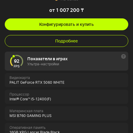
от 1 007 200 ₸
Конфигурировать и купить
Подробнее
Показатели в играх
92
Ультра-настройки
FPS
Видеокарта
PALIT GeForce RTX 5060 WHITE
Процессор
Intel® Core™ i5-12400(F)
Материнская плата
MSI B760 GAMING PLUS
Оперативная память
16GB XPG Lancer Blade Black