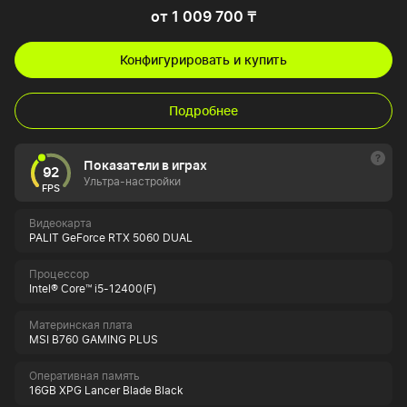
от 1 009 700 ₸
Конфигурировать и купить
Подробнее
Показатели в играх
92
Ультра-настройки
FPS
Видеокарта
PALIT GeForce RTX 5060 DUAL
Процессор
Intel® Core™ i5-12400(F)
Материнская плата
MSI B760 GAMING PLUS
Оперативная память
16GB XPG Lancer Blade Black